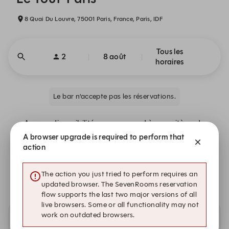
8 Quai Du Louvre, 75001 Paris, France, Paris, IDF
Tous les
2
8 août
horaires
Le bar n’accepte pas les réservations.
Aucune disponibilité ne correspond à vos critères de
recherche.
A browser upgrade is required to perform that
action
Demande en liste d’attente
The action you just tried to perform requires an
updated browser. The SevenRooms reservation
flow supports the last two major versions of all
live browsers. Some or all functionality may not
work on outdated browsers.
Autres dates disponibles