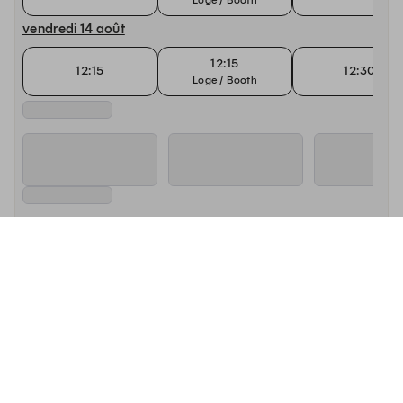
vendredi 14 août
12:15
12:15
12:30
Loge / Booth