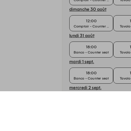
dimanche 30 août
12:00
Comptoir - Counter seat
Tavolo
lundi 31 août
18:00
Banco - Counter seat
Tavolo
mardi 1 sept.
18:00
Banco - Counter seat
Tavolo
mercredi 2 sept.
12:00
Comptoir - Counter seat
Tavolo