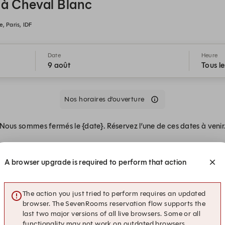
a à Cheval Blanc
, Paris, IDF
Date
Heure
9 août
Tous le
Nos horaires d’ouverture
Nous sommes fermés le {date}. Réservez l’une de ces dates à venir
A browser upgrade is required to perform that action
The action you just tried to perform requires an updated
browser. The SevenRooms reservation flow supports the
last two major versions of all live browsers. Some or all
18:00
18:30
18:30
functionality may not work on outdated browsers.