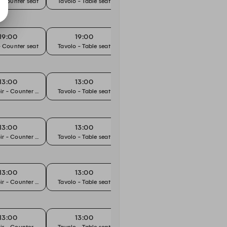
 Counter seat
Tavolo - Table seat
Tavolo - Table seat
Banco 
19:00
19:00
19:15
 Counter seat
Tavolo - Table seat
Tavolo - Table seat
Banco 
13:00
13:00
13:30
r - Counter seat
Tavolo - Table seat
Comptoir - Counter seat
Tavolo
13:00
13:00
13:30
r - Counter seat
Tavolo - Table seat
Comptoir - Counter seat
Tavolo
13:00
13:00
13:30
r - Counter seat
Tavolo - Table seat
Comptoir - Counter seat
Tavolo
13:00
13:00
13:30
r - Counter seat
Tavolo - Table seat
Comptoir - Counter seat
Tavolo