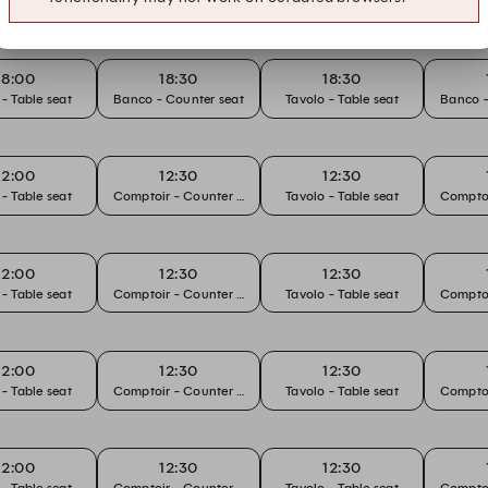
 - Table seat
Banco - Counter seat
Tavolo - Table seat
Banco -
18:00
18:30
18:30
 - Table seat
Banco - Counter seat
Tavolo - Table seat
Banco -
12:00
12:30
12:30
 - Table seat
Comptoir - Counter seat
Tavolo - Table seat
Comptoi
12:00
12:30
12:30
 - Table seat
Comptoir - Counter seat
Tavolo - Table seat
Comptoi
12:00
12:30
12:30
 - Table seat
Comptoir - Counter seat
Tavolo - Table seat
Comptoi
12:00
12:30
12:30
 - Table seat
Comptoir - Counter seat
Tavolo - Table seat
Comptoi