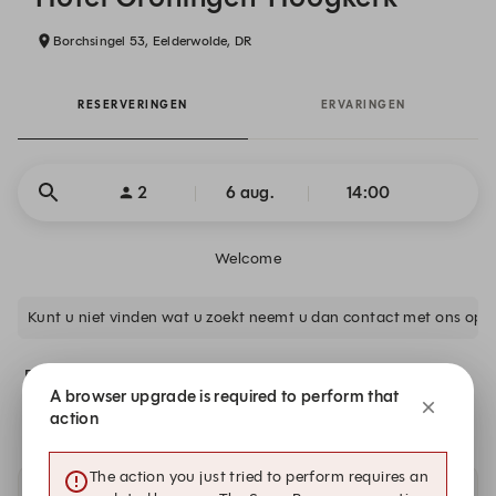
Borchsingel 53, Eelderwolde, DR
RESERVERINGEN
ERVARINGEN
2
6 aug.
14:00
Welcome
Kunt u niet vinden wat u zoekt neemt u dan contact met ons op of
Er is geen beschikbaarheid die aan uw zoekcriteria voldoet.
A browser upgrade is required to perform that
Toon alle tijden op do 6 aug..
action
The action you just tried to perform requires an