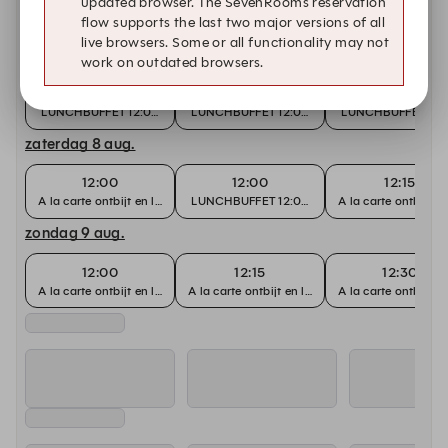
updated browser. The SevenRooms reservation
Andere beschikbare data
flow supports the last two major versions of all
live browsers. Some or all functionality may not
vrijdag 7 aug.
work on outdated browsers.
12:00
12:15
12:30
LUNCHBUFFET 12:00 tot 14:00 uur
LUNCHBUFFET 12:00 tot 14:00 uur
LUNCHBUFFET 12:00
zaterdag 8 aug.
12:00
12:00
12:15
A la carte ontbijt en lunch
LUNCHBUFFET 12:00 tot 14:00 uur
A la carte ontbijt e
zondag 9 aug.
12:00
12:15
12:30
A la carte ontbijt en lunch
A la carte ontbijt en lunch
A la carte ontbijt e