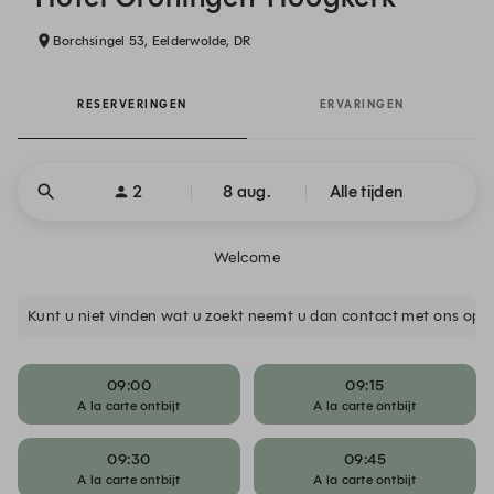
Borchsingel 53, Eelderwolde, DR
RESERVERINGEN
ERVARINGEN
2
8 aug.
Alle tijden
Welcome
Kunt u niet vinden wat u zoekt neemt u dan contact met ons op of
09:00
09:15
A la carte ontbijt
A la carte ontbijt
09:30
09:45
A la carte ontbijt
A la carte ontbijt