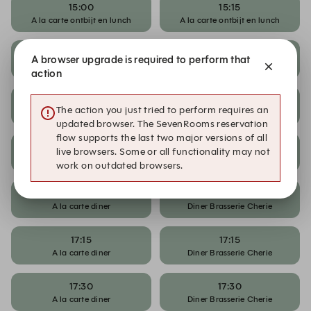
15:00
15:15
A la carte ontbijt en lunch
A la carte ontbijt en lunch
15:30
15:45
A browser upgrade is required to perform that
A la carte ontbijt en lunch
A la carte ontbijt en lunch
action
16:00
16:15
The action you just tried to perform requires an
A la carte ontbijt en lunch
A la carte ontbijt en lunch
updated browser. The SevenRooms reservation
flow supports the last two major versions of all
16:30
16:45
live browsers. Some or all functionality may not
A la carte ontbijt en lunch
A la carte ontbijt en lunch
work on outdated browsers.
17:00
17:00
A la carte diner
Diner Brasserie Cherie
17:15
17:15
A la carte diner
Diner Brasserie Cherie
17:30
17:30
A la carte diner
Diner Brasserie Cherie