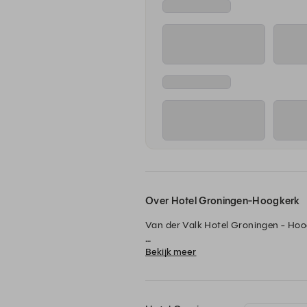
Over Hotel Groningen-Hoogkerk
Van der Valk Hotel Groningen - Hoo
Bekijk meer
Welkom bij Van der Valk Hotel Groning
gelegenheid. In Restaurant Groen ge
Voor een informele lunch, borrel of 