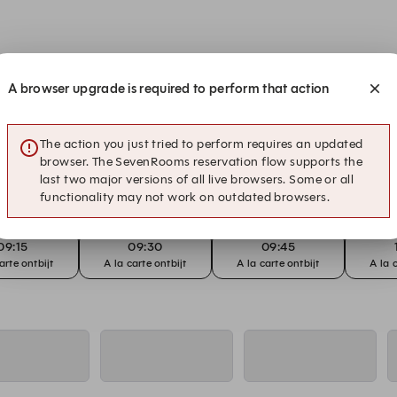
A browser upgrade is required to perform that action
07:15
07:30
07:45
IJTBUFFET
ONTBIJTBUFFET
ONTBIJTBUFFET
A la car
The action you just tried to perform requires an updated
browser. The SevenRooms reservation flow supports the
09:15
09:30
09:45
last two major versions of all live browsers. Some or all
arte ontbijt
A la carte ontbijt
A la carte ontbijt
A la 
functionality may not work on outdated browsers.
09:15
09:30
09:45
arte ontbijt
A la carte ontbijt
A la carte ontbijt
A la 