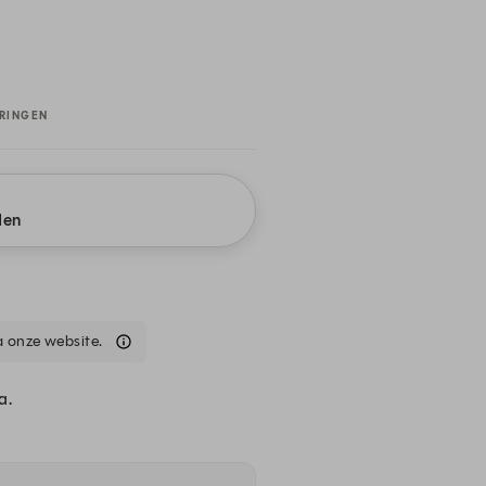
RINGEN
jden
a onze website.
a.