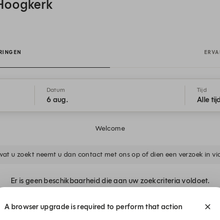
Hoogkerk
RINGEN
ERVA
Datum
Tijd
6 aug.
Alle ti
Welcome
wat u zoekt neemt u dan contact met ons op of dien een verzoek in vi
Er is geen beschikbaarheid die aan uw zoekcriteria voldoet.
A browser upgrade is required to perform that action
Waarschuw me