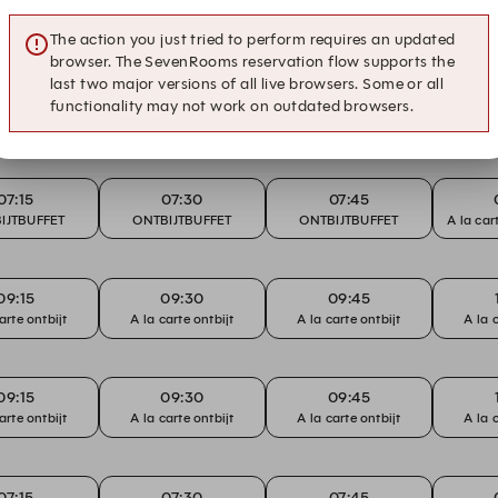
The action you just tried to perform requires an updated
browser. The SevenRooms reservation flow supports the
last two major versions of all live browsers. Some or all
functionality may not work on outdated browsers.
07:15
07:30
07:45
IJTBUFFET
ONTBIJTBUFFET
ONTBIJTBUFFET
A la car
09:15
09:30
09:45
arte ontbijt
A la carte ontbijt
A la carte ontbijt
A la 
09:15
09:30
09:45
arte ontbijt
A la carte ontbijt
A la carte ontbijt
A la 
07:15
07:30
07:45