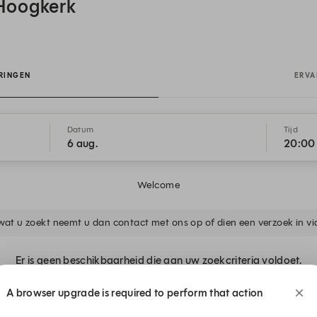
Hoogkerk
RINGEN
ERVA
Datum
Tijd
6 aug.
20:00
Welcome
wat u zoekt neemt u dan contact met ons op of dien een verzoek in vi
Er is geen beschikbaarheid die aan uw zoekcriteria voldoet.
A browser upgrade is required to perform that action