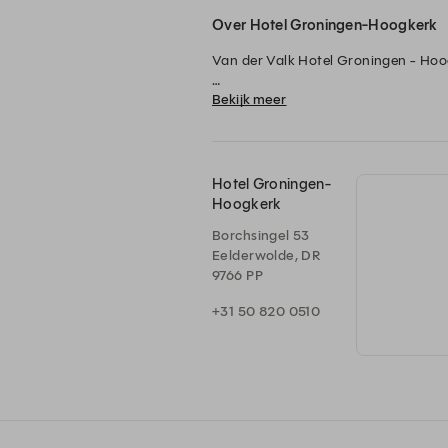
Over Hotel Groningen-Hoogkerk
Van der Valk Hotel Groningen - Hoo
Bekijk meer
Welkom bij Van der Valk Hotel Groning
gelegenheid. In Restaurant Groen ge
Voor een informele lunch, borrel of 
Met een moderne uitstraling, persoonl
Hotel Groningen-
ernaar uit u te verwelkomen.
Hoogkerk
Borchsingel 53
Eelderwolde, DR
9766 PP
+31 50 820 0510