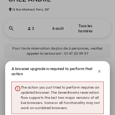
12 Rue Marbeuf, Paris, IDF
Tous les
2
6 août
horaires
Pour toute réservation de plus de 6 personnes, veuillez
appeler le restaurant : 01 47 20 59 57
Aucune disponibilité ne correspond à vos critères de
A browser upgrade is required to perform that
recherche.
action
The action you just tried to perform requires an
Alerte moi
updated browser. The SevenRooms reservation
flow supports the last two major versions of all
live browsers. Some or all functionality may not
work on outdated browsers.