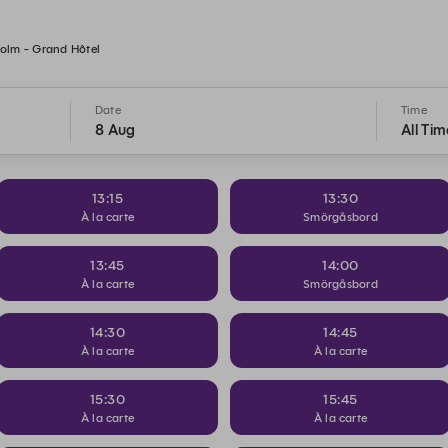
olm - Grand Hôtel
Date
Time
8 Aug
All Tim
13:15
13:30
À la carte
Smörgåsbord
13:45
14:00
À la carte
Smörgåsbord
14:30
14:45
À la carte
À la carte
15:30
15:45
À la carte
À la carte