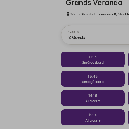
Grands Veranda
Södra Blasieholmshamnen 8, Stockh
Guests
2 Guests
13:15
Smörgåsbord
13:45
Smörgåsbord
14:15
À la carte
15:15
À la carte