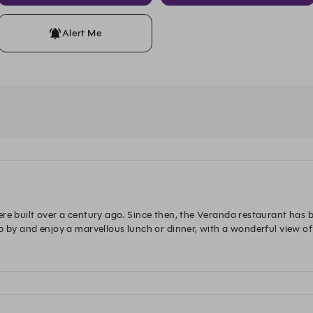
Alert Me
re built over a century ago. Since then, the Veranda restaurant has b
p by and enjoy a marvellous lunch or dinner, with a wonderful view of
Our dress code is smart casual. No shorts allowed after 6 pm.  