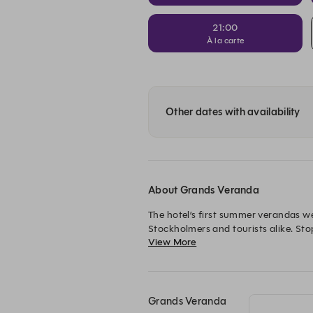
21:00
À la carte
Other dates with availability
About Grands Veranda
The hotel’s first summer verandas we
Stockholmers and tourists alike. Sto
View More
Palace.

Grands Veranda