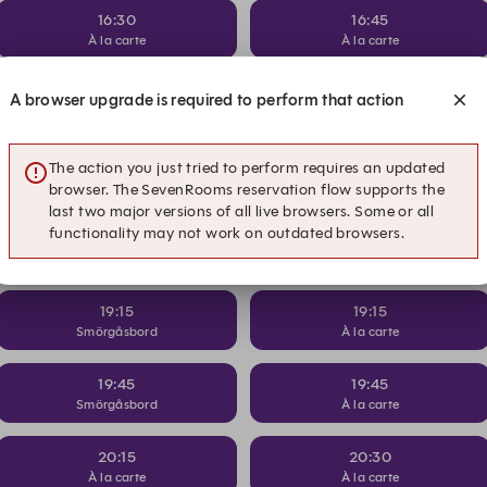
16:30
16:45
À la carte
À la carte
17:30
17:45
A browser upgrade is required to perform that action
À la carte
À la carte
18:15
18:15
The action you just tried to perform requires an updated
Smörgåsbord
À la carte
browser. The SevenRooms reservation flow supports the
last two major versions of all live browsers. Some or all
functionality may not work on outdated browsers.
18:45
18:45
Smörgåsbord
À la carte
19:15
19:15
Smörgåsbord
À la carte
19:45
19:45
Smörgåsbord
À la carte
20:15
20:30
À la carte
À la carte