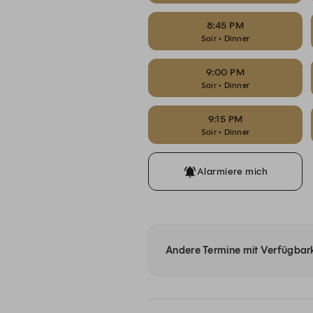
8:45 PM
Soir • Dinner
9:00 PM
Soir • Dinner
9:15 PM
Soir • Dinner
Alarmiere mich
Andere Termine mit Verfügbark