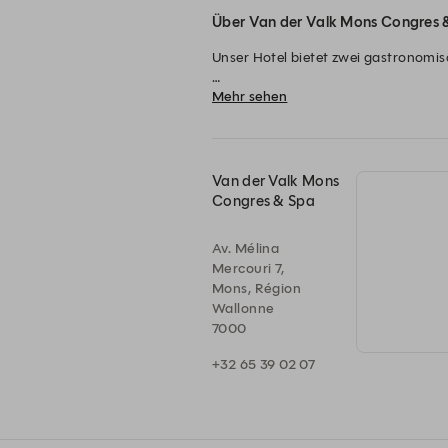
Über Van der Valk Mons Congres 
Unser Hotel bietet zwei gastronomis
Mehr sehen
🍽 Restaurant Quai 5

Als eines der bekanntesten Restaura
traditionelle internationale Küche m
🥪 Brasserie du Quai 5

Van der Valk Mons
Täglich durchgehend von 12:00 bis 22
Congres & Spa
frische Marktsalate, Pasta oder unse
Av. Mélina
🍴 All-you-can-eat Buffet

Mercouri 7,
Jeden Freitag- und Samstagabend so
Mons, Région
Vorspeisen, warmen Gerichten, Live
Wallonne
7000
+32 65 39 02 07