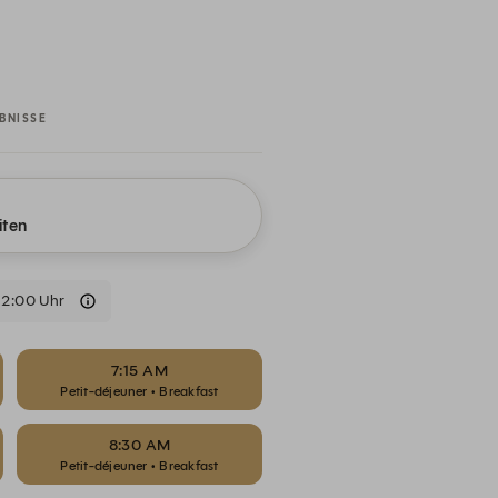
BNISSE
iten
12:00 Uhr
7:15 AM
Petit-déjeuner • Breakfast
8:30 AM
Petit-déjeuner • Breakfast