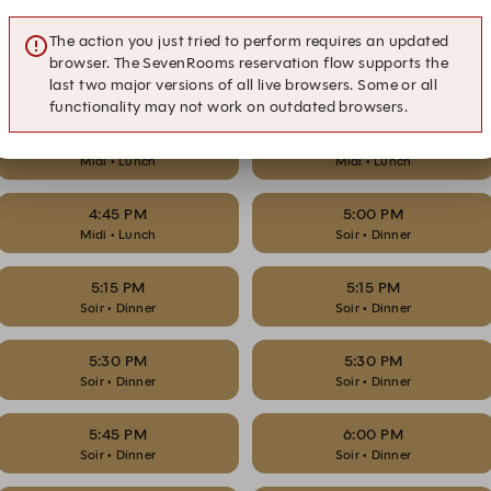
Midi • Lunch
Midi • Lunch
The action you just tried to perform requires an updated
browser. The SevenRooms reservation flow supports the
4:15 PM
4:15 PM
last two major versions of all live browsers. Some or all
Midi • Lunch
Midi • Lunch
functionality may not work on outdated browsers.
4:30 PM
4:30 PM
Midi • Lunch
Midi • Lunch
4:45 PM
5:00 PM
Midi • Lunch
Soir • Dinner
5:15 PM
5:15 PM
Soir • Dinner
Soir • Dinner
5:30 PM
5:30 PM
Soir • Dinner
Soir • Dinner
5:45 PM
6:00 PM
Soir • Dinner
Soir • Dinner