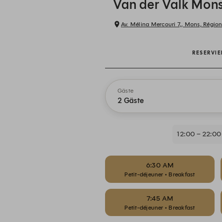
Van der Valk Mon
Av. Mélina Mercouri 7,, Mons, Régio
RESERVI
Gäste
2 Gäste
12:00 – 22:00
6:30 AM
Petit-déjeuner • Breakfast
7:45 AM
Petit-déjeuner • Breakfast