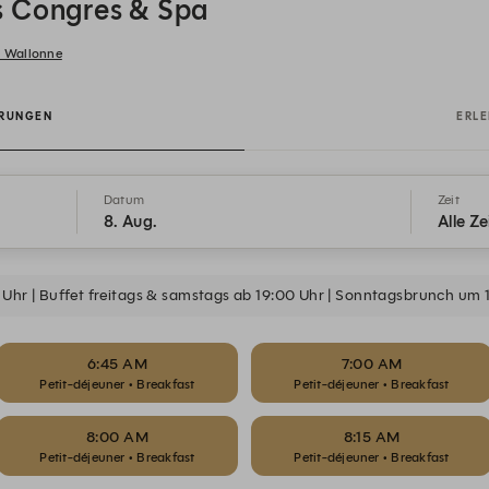
s Congres & Spa
n Wallonne
ERUNGEN
ERLE
Datum
Zeit
8. Aug.
Alle Ze
 Uhr | Buffet freitags & samstags ab 19:00 Uhr | Sonntagsbrunch um 
6:45 AM
7:00 AM
Petit-déjeuner • Breakfast
Petit-déjeuner • Breakfast
8:00 AM
8:15 AM
Petit-déjeuner • Breakfast
Petit-déjeuner • Breakfast