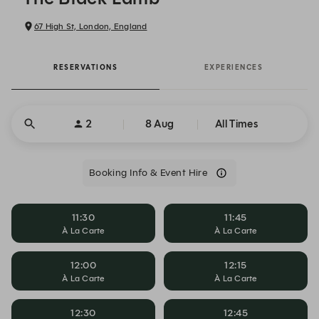
67 High St, London, England
RESERVATIONS
EXPERIENCES
2
8 Aug
All Times
Booking Info & Event Hire
11:30
11:45
À La Carte
À La Carte
12:00
12:15
À La Carte
À La Carte
12:30
12:45