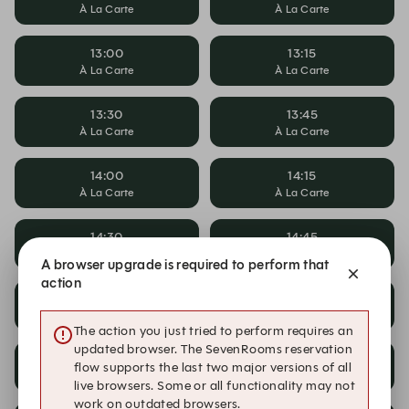
À La Carte
À La Carte
13:00
13:15
À La Carte
À La Carte
13:30
13:45
À La Carte
À La Carte
14:00
14:15
À La Carte
À La Carte
14:30
14:45
À La Carte
À La Carte
A browser upgrade is required to perform that
action
15:00
15:15
À La Carte
À La Carte
The action you just tried to perform requires an
updated browser. The SevenRooms reservation
15:30
15:45
flow supports the last two major versions of all
À La Carte
À La Carte
live browsers. Some or all functionality may not
work on outdated browsers.