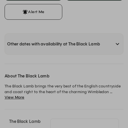
Alert Me
Other dates with availability at The Black Lamb
About The Black Lamb
The Black Lamb brings the very best of the English countryside 
and coast right to the heart of the charming Wimbledon 
View More
Village. In true Gladwin Brothers’ style, our neighbourhood 
restaurant embraces a "hunter-gatherer" approach, 
celebrating British produce with seasonal ingredients. 
The Black Lamb