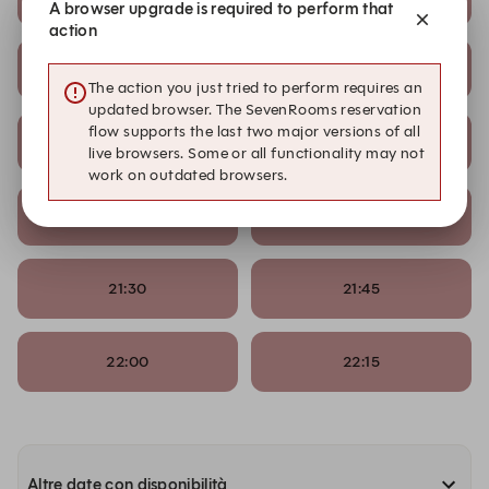
A browser upgrade is required to perform that
action
20:00
20:15
The action you just tried to perform requires an
updated browser. The SevenRooms reservation
flow supports the last two major versions of all
20:30
20:45
live browsers. Some or all functionality may not
work on outdated browsers.
21:00
21:15
21:30
21:45
22:00
22:15
Altre date con disponibilità