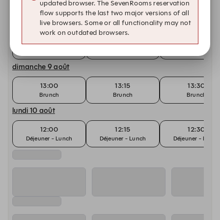
Autres dates disponibles
updated browser. The SevenRooms reservation
flow supports the last two major versions of all
samedi 8 août
live browsers. Some or all functionality may not
work on outdated browsers.
12:30
12:45
13:00
Déjeuner - Lunch
Déjeuner - Lunch
Déjeuner - Lunch
dimanche 9 août
13:00
13:15
13:30
Brunch
Brunch
Brunch
lundi 10 août
12:00
12:15
12:30
Déjeuner - Lunch
Déjeuner - Lunch
Déjeuner - Lunch