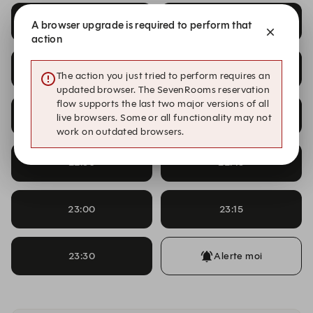
21:00
21:15
A browser upgrade is required to perform that
action
21:30
21:45
The action you just tried to perform requires an
updated browser. The SevenRooms reservation
flow supports the last two major versions of all
22:00
22:15
live browsers. Some or all functionality may not
work on outdated browsers.
22:30
22:45
23:00
23:15
23:30
Alerte moi