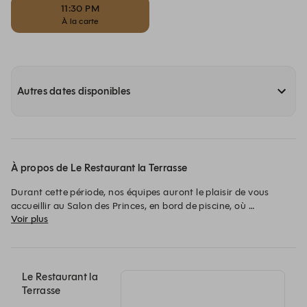
11:30 PM
À la carte
Autres dates disponibles
À propos de Le Restaurant la Terrasse
Durant cette période, nos équipes auront le plaisir de vous 
accueillir au Salon des Princes, en bord de piscine, où 
Voir plus
l’ensemble du service de restauration sera proposé 
temporairement.

Nous restons pleinement mobilisés pour vous offrir une 
expérience fidèle à l’esprit du Terrou-Bi

Le Restaurant la
Terrasse
Tout le monde se retrouve avec bonheur à La Terrasse, la 