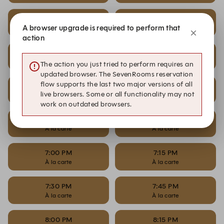
5:00 PM
5:15 PM
A browser upgrade is required to perform that
À la carte
À la carte
action
5:30 PM
5:45 PM
À la carte
À la carte
The action you just tried to perform requires an
updated browser. The SevenRooms reservation
flow supports the last two major versions of all
6:00 PM
6:15 PM
live browsers. Some or all functionality may not
À la carte
À la carte
work on outdated browsers.
6:30 PM
6:45 PM
À la carte
À la carte
7:00 PM
7:15 PM
À la carte
À la carte
7:30 PM
7:45 PM
À la carte
À la carte
8:00 PM
8:15 PM