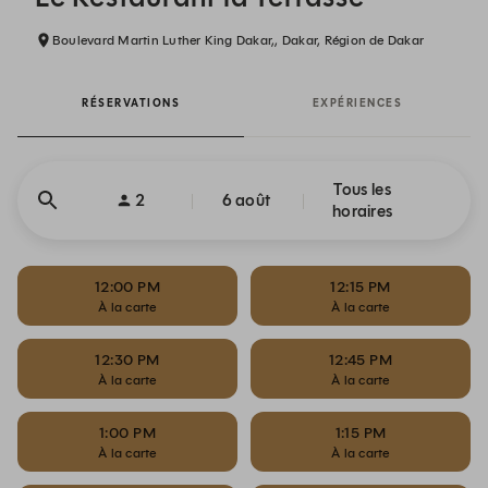
Boulevard Martin Luther King Dakar,, Dakar, Région de Dakar
RÉSERVATIONS
EXPÉRIENCES
Tous les
2
6 août
horaires
12:00 PM
12:15 PM
À la carte
À la carte
12:30 PM
12:45 PM
À la carte
À la carte
1:00 PM
1:15 PM
À la carte
À la carte