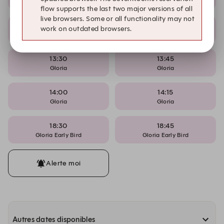
Gloria
Gloria
flow supports the last two major versions of all
live browsers. Some or all functionality may not
12:30
13:15
work on outdated browsers.
Gloria
Gloria
13:30
13:45
Gloria
Gloria
14:00
14:15
Gloria
Gloria
18:30
18:45
Gloria Early Bird
Gloria Early Bird
Alerte moi
Autres dates disponibles