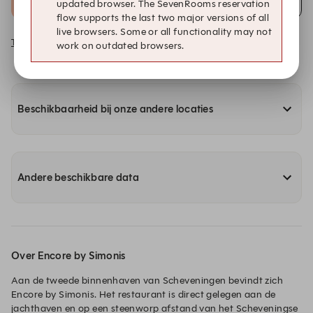
updated browser. The SevenRooms reservation
LWTS: René Froger
flow supports the last two major versions of all
live browsers. Some or all functionality may not
Toon 26 keer meer op zo 6 sep.
work on outdated browsers.
Beschikbaarheid bij onze andere locaties
Andere beschikbare data
Over Encore by Simonis
Aan de tweede binnenhaven van Scheveningen bevindt zich 
Encore by Simonis. Het restaurant is direct gelegen aan de 
jachthaven en op een steenworp afstand van het Scheveningse 