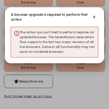
Bar Dining
Diner
18:45
18:45
A browser upgrade is required to perform that
Bar Dining
Diner
action
19:00
19:00
The action you just tried to perform requires an
Bar Dining
Diner
updated browser. The SevenRooms reservation
flow supports the last two major versions of all
live browsers. Some or all functionality may not
19:15
19:15
Bar Dining
Diner
work on outdated browsers.
19:30
19:30
Bar Dining
Diner
Waarschuw mij
Toon 16 keer meer op zo 9 aug.