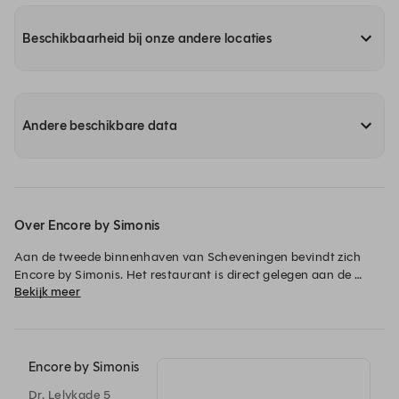
Beschikbaarheid bij onze andere locaties
Andere beschikbare data
Over Encore by Simonis
Aan de tweede binnenhaven van Scheveningen bevindt zich 
Encore by Simonis. Het restaurant is direct gelegen aan de 
Bekijk meer
jachthaven en op een steenworp afstand van het Scheveningse 
strand. Zeven dagen per week zijn wij open voor diner. Op 
zaterdag & zondag zijn wij ook geopend voor lunch.
Encore by Simonis
Dr. Lelykade 5