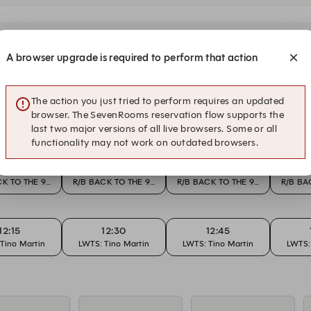
A browser upgrade is required to perform that action
The action you just tried to perform requires an updated
12:15
12:30
12:45
browser. The SevenRooms reservation flow supports the
Lunch
Lunch
Lunch
last two major versions of all live browsers. Some or all
functionality may not work on outdated browsers.
12:15
12:30
12:45
K TO THE 90'S
R/B BACK TO THE 90'S
R/B BACK TO THE 90'S
R/B BA
12:15
12:30
12:45
Tino Martin
LWTS: Tino Martin
LWTS: Tino Martin
LWTS: