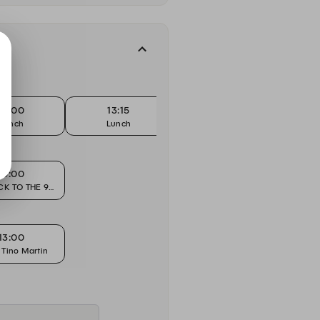
13:00
13:15
13:30
Lunch
Lunch
Lunch
13:00
CK TO THE 90'S
13:00
 Tino Martin