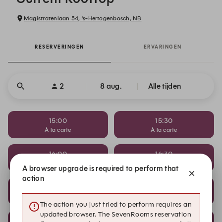
Magistratenlaan 54, 's-Hertogenbosch, NB
RESERVERINGEN
ERVARINGEN
2
8 aug.
Alle tijden
15:00
15:30
À la carte
À la carte
16:00
16:30
À la carte
À la carte
A browser upgrade is required to perform that
action
18:00
18:30
Triple D, dine, drink & DJ
Triple D, dine, drink & DJ
The action you just tried to perform requires an
updated browser. The SevenRooms reservation
19:00
19:30