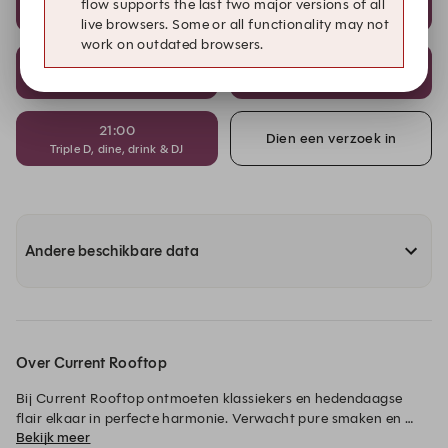
flow supports the last two major versions of all
Triple D, dine, drink & DJ
Triple D, dine, drink & DJ
live browsers. Some or all functionality may not
work on outdated browsers.
20:00
20:30
Triple D, dine, drink & DJ
Triple D, dine, drink & DJ
21:00
Dien een verzoek in
Triple D, dine, drink & DJ
Andere beschikbare data
Over Current Rooftop
Bij Current Rooftop ontmoeten klassiekers en hedendaagse 
flair elkaar in perfecte harmonie. Verwacht pure smaken en 
Bekijk meer
topkwaliteit zonder franje. Beleef het ‘nu’ en geniet van een 