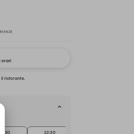
RIENZE
i orari
l ristorante.
21:30
22:30