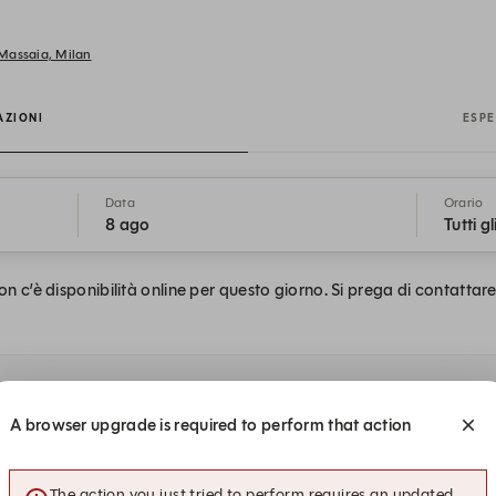
Massaia, Milan
AZIONI
ESPE
Data
Orario
8 ago
Tutti gl
n c’è disponibilità online per questo giorno. Si prega di contattare i
A browser upgrade is required to perform that action
19:15
19:30
21:15
The action you just tried to perform requires an updated