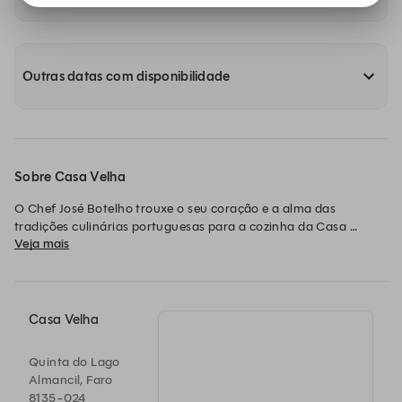
Outras datas com disponibilidade
Sobre Casa Velha
O Chef José Botelho trouxe o seu coração e a alma das 
tradições culinárias portuguesas para a cozinha da Casa 
Veja mais
Velha. Daqui resultou um menu de partilha repleto de sabores 
tradicionais e sensações incríveis, através da abordagem 
contemporânea do Chef.

Os petiscos vieram para ficar na Casa Velha e provar que 
grandes sabores e grandes momentos cabem em pequenos 
Casa Velha
pratos. E que partilhar comida é também partilhar memórias 
para a vida.

Quinta do Lago
A Quinta do Lago convida-a/o a reservar uma mesa no 
Almancil, Faro
restaurante Casa Velha, para uma experiência deliciosa, num 
8135-024