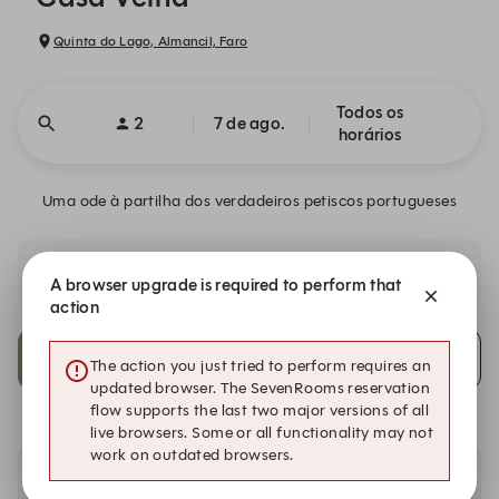
Quinta do Lago, Almancil, Faro
Todos os
2
7 de ago.
horários
Uma ode à partilha dos verdadeiros petiscos portugueses
Celebre a essência dos sabores portugueses através de
criações únicas.
A browser upgrade is required to perform that
action
9:30 PM
Alerte-me
The action you just tried to perform requires an
updated browser. The SevenRooms reservation
flow supports the last two major versions of all
live browsers. Some or all functionality may not
work on outdated browsers.
Disponibilidade nos nossos outros restaurantes.