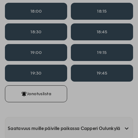
18:00
18:15
18:30
18:45
19:00
19:15
19:30
19:45
Jonotuslista
Saatavuus muille päiville paikassa Capperi Oulunkylä