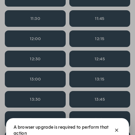
11:30
11:45
12:00
12:15
12:30
12:45
13:00
13:15
13:30
13:45
14:00
14:15
A browser upgrade is required to perform that
action