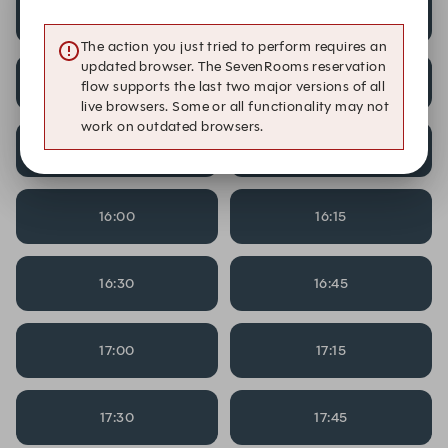
14:30
14:45
The action you just tried to perform requires an
updated browser. The SevenRooms reservation
15:00
15:15
flow supports the last two major versions of all
live browsers. Some or all functionality may not
work on outdated browsers.
15:30
15:45
16:00
16:15
16:30
16:45
17:00
17:15
17:30
17:45