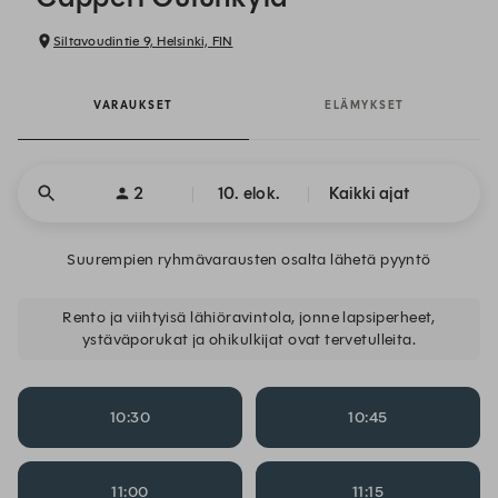
Siltavoudintie 9, Helsinki, FIN
VARAUKSET
ELÄMYKSET
2
10. elok.
Kaikki ajat
Suurempien ryhmävarausten osalta lähetä pyyntö
Rento ja viihtyisä lähiöravintola, jonne lapsiperheet,
ystäväporukat ja ohikulkijat ovat tervetulleita.
10:30
10:45
11:00
11:15