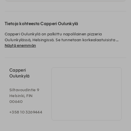
Tietoja kohteesta Capperi Oulunkylä
Capperi Oulunkylä on palkittu napolilainen pizzeria 
Oulunkylässä, Helsingissä. Se tunnetaan korkealaatuisista 
Näytä enemmän
raaka-aineistaan ​​ja aidosta kupariverhoilustaan. Se on ketjun 
Capperi
Oulunkylä
Siltavoudintie 9
Helsinki, FIN
00640
+358 10 3269444