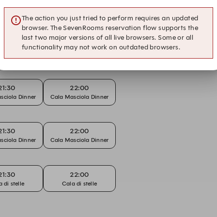
The action you just tried to perform requires an updated
browser. The SevenRooms reservation flow supports the
last two major versions of all live browsers. Some or all
22:00
functionality may not work on outdated browsers.
re e Musica
21:30
22:00
sciola Dinner
Cala Masciola Dinner
21:30
22:00
sciola Dinner
Cala Masciola Dinner
21:30
22:00
 di stelle
Cala di stelle