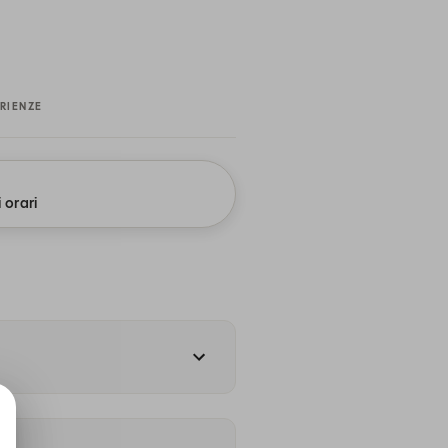
RIENZE
i orari