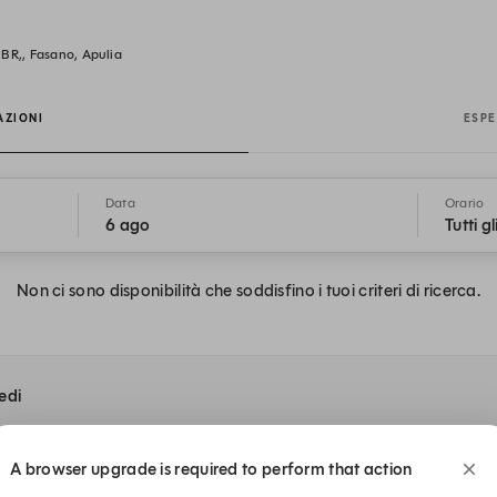
BR,, Fasano, Apulia
AZIONI
ESPE
Data
Orario
6 ago
Tutti gl
Non ci sono disponibilità che soddisfino i tuoi criteri di ricerca.
sedi
A browser upgrade is required to perform that action