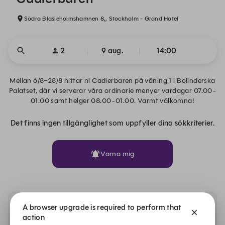
Södra Blasieholmshamnen 8,, Stockholm - Grand Hotel
2
9 aug.
14:00
Mellan 6/8–28/8 hittar ni Cadierbaren på våning 1 i Bolinderska
Palatset, där vi serverar våra ordinarie menyer vardagar 07.00-
01.00 samt helger 08.00-01.00. Varmt välkomna!
Det finns ingen tillgänglighet som uppfyller dina sökkriterier.
Varna mig
A browser upgrade is required to perform that
Andra datum med tillgänglighet i Cadierbaren
action