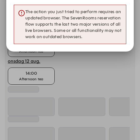
måndag 10 aug.
The action you just tried to perform requires an
14:00
updated browser. The SevenRooms reservation
Afternoon tea
flow supports the last two major versions of all
live browsers. Some or all functionality may not
tisdag 11 aug.
work on outdated browsers.
14:00
Afternoon tea
onsdag 12 aug.
14:00
Afternoon tea