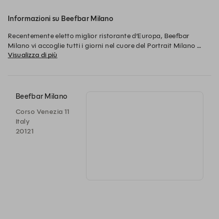
Informazioni su Beefbar Milano
Recentemente eletto miglior ristorante d’Europa, Beefbar 
Milano vi accoglie tutti i giorni nel cuore del Portrait Milano 
Visualizza di più
Hotel*****. In un edificio storico, nel cuore della vivacità di 
Milano, Beefbar reinterpreta i classici della gastronomia 
italiana, associandoli ai suoi piatti signature.
Beefbar Milano
Corso Venezia 11
Italy
20121