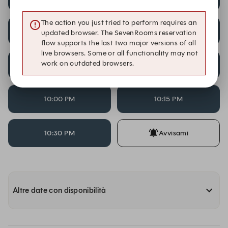
The action you just tried to perform requires an
2:30 PM
7:30 PM
updated browser. The SevenRooms reservation
flow supports the last two major versions of all
live browsers. Some or all functionality may not
work on outdated browsers.
7:45 PM
9:45 PM
10:00 PM
10:15 PM
10:30 PM
Avvisami
Altre date con disponibilità