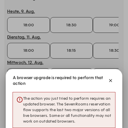
Heute, 9. Aug.
18:00
18:30
19:00
Dienstag, 11. Aug.
18:00
18:15
18:30
Mittwoch, 12. Aug.
18:00
18:15
18:30
A browser upgrade is required to perform that
action
Donnerstag, 13. Aug.
The action you just tried to perform requires an
18:00
18:15
18:30
updated browser. The SevenRooms reservation
flow supports the last two major versions of all
Freitag, 14. Aug.
live browsers. Some or all functionality may not
work on outdated browsers.
18:00
18:15
18:30