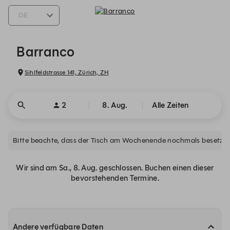
Barranco - Reservations
Barranco
Sihlfeldstrasse 141, Zürich, ZH
2
8. Aug.
Alle Zeiten
Bitte beachte, dass der Tisch am Wochenende nochmals besetzt wir
Wir sind am Sa., 8. Aug. geschlossen. Buchen einen dieser
bevorstehenden Termine.
Andere verfügbare Daten