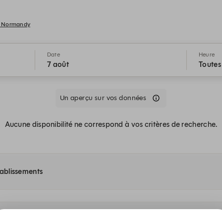
e, Normandy
Date
Heure
7 août
Toutes 
Un aperçu sur vos données
Aucune disponibilité ne correspond à vos critères de recherche.
tablissements