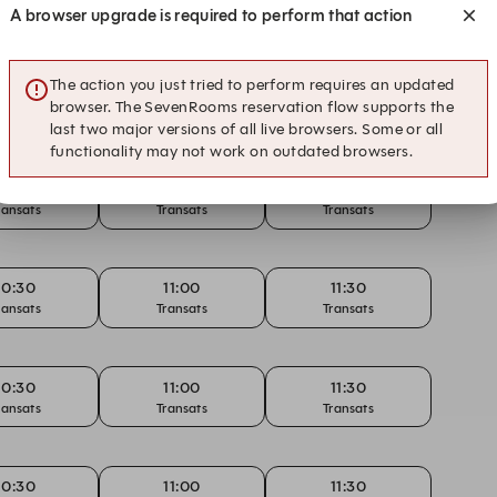
A browser upgrade is required to perform that action
The action you just tried to perform requires an updated
10:30
11:00
11:30
browser. The SevenRooms reservation flow supports the
ransats
Transats
Transats
last two major versions of all live browsers. Some or all
functionality may not work on outdated browsers.
10:30
11:00
11:30
ransats
Transats
Transats
10:30
11:00
11:30
ransats
Transats
Transats
10:30
11:00
11:30
ransats
Transats
Transats
10:30
11:00
11:30